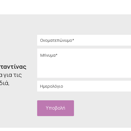
ταντίνας
 για τις
διά,