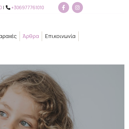
0
|
+306977761010

αραχές
Άρθρα
Eπικοινωνία