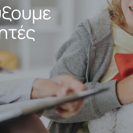
ύξουμε
τητές